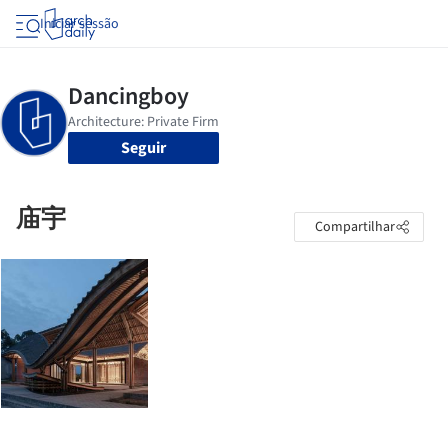
Iniciar sessão
Seguir
庙宇
Compartilhar