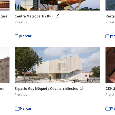
cture
Centra Metropark / KPF
Resta
Projetos
Projet
Marcar
Ma
ure
Espacio Guy Môquet / Oeco architectes
CKK J
Projetos
Projet
Marcar
Ma