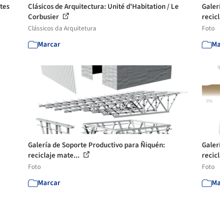
ates
Clásicos de Arquitectura: Unité d'Habitation / Le
Galer
Corbusier
recic
Clássicos da Arquitetura
Foto
Marcar
Ma
Galería de Soporte Productivo para Ñiquén:
Galer
reciclaje mate...
recic
Foto
Foto
Marcar
Ma