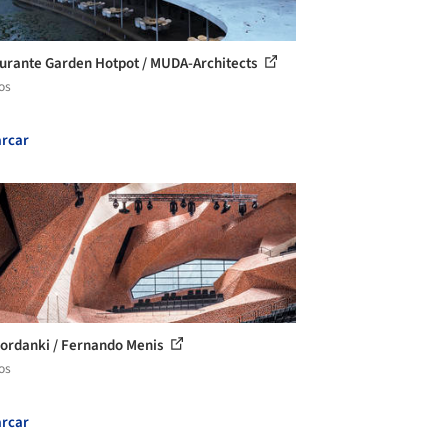
urante Garden Hotpot / MUDA-Architects
os
rcar
ordanki / Fernando Menis
os
rcar