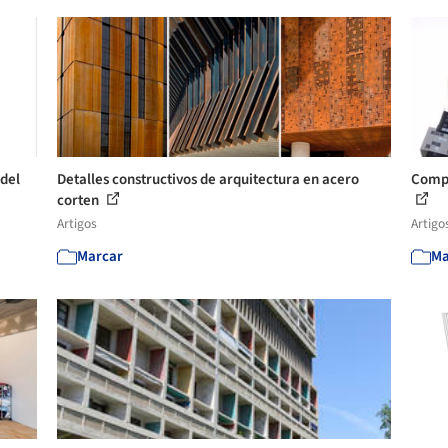
 del
Detalles constructivos de arquitectura en acero
Compl
corten
Artigos
Artigo
Marcar
Ma