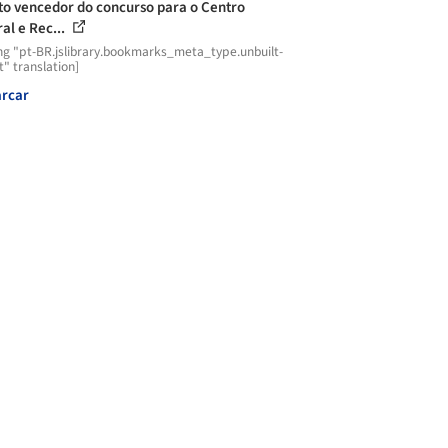
to vencedor do concurso para o Centro
al e Rec...
ng "pt-BR.jslibrary.bookmarks_meta_type.unbuilt-
t" translation]
rcar