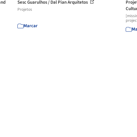
and
Sesc Guarulhos / Dal Pian Arquitetos
Proje
Cultur
Projetos
[missi
projec
Marcar
Ma