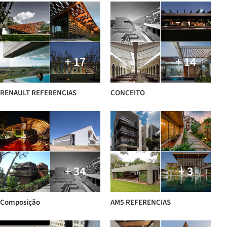
+ 17
+ 14
RENAULT REFERENCIAS
CONCEITO
+ 34
+ 3
Composição
AM5 REFERENCIAS