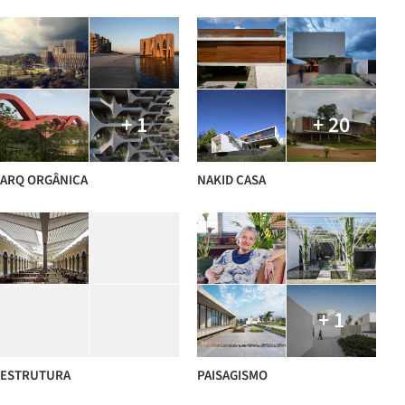
+ 1
+ 20
ARQ ORGÂNICA
NAKID CASA
+ 1
ESTRUTURA
PAISAGISMO