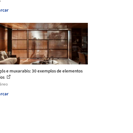
s
rcar
ós e muxarabis: 30 exemplos de elementos
dos
láneo
rcar