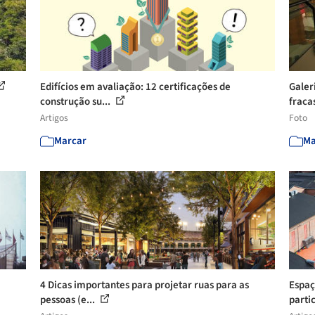
Edifícios em avaliação: 12 certificações de
Galer
construção su...
fracas
Artigos
Foto
Marcar
Ma
4 Dicas importantes para projetar ruas para as
Espaç
pessoas (e...
partic