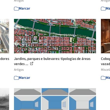
Artigos
Artigo
Marcar
Ma
adores
Jardins, parques e bulevares: tipologias de áreas
Cobog
verdes ...
vaza
Artigos
Misce
Marcar
Ma