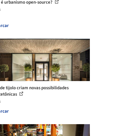
 é urbanismo open-source?
s
rcar
 de tijolo criam novas possibilidades
tetônicas
s
rcar