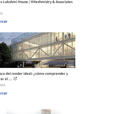
v Lakshmi House / Hiteshmistry & Associates
os
rcar
sca del render ideal: ¿cómo comprender y
r el ...
ista
rcar