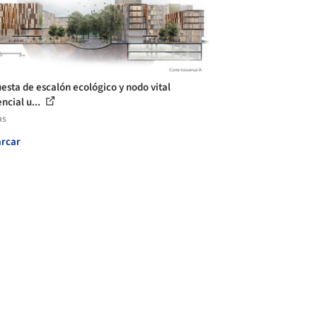
esta de escalón ecológico y nodo vital
ncial u...
as
rcar