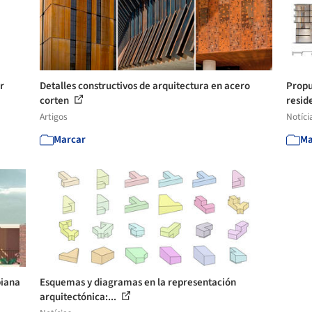
r
Detalles constructivos de arquitectura en acero
Propu
corten
reside
Artigos
Notíci
Marcar
Ma
biana
Esquemas y diagramas en la representación
arquitectónica:...