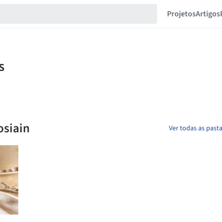
Projetos
Artigos
osiain
Ver todas as past