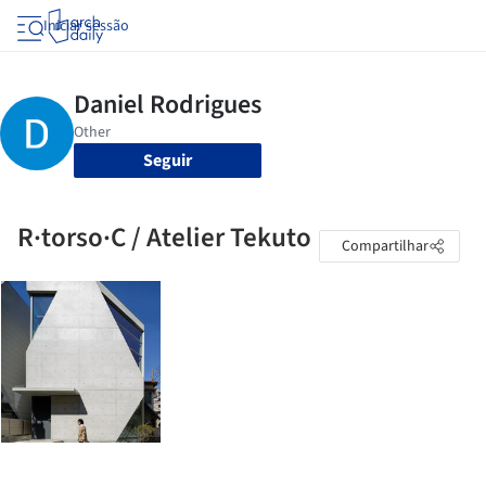
Iniciar sessão
Seguir
R·torso·C / Atelier Tekuto
Compartilhar