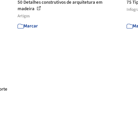
50 Detalhes construtivos de arquitetura em
75 Ti
madeira
Infogr
Artigos
Marcar
Ma
orte