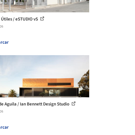
 Útiles / eSTUDIO vS
os
rcar
de Aguila / Ian Bennett Design Studio
os
rcar