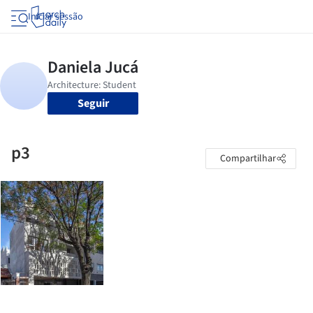
Iniciar sessão
Seguir
p3
Compartilhar