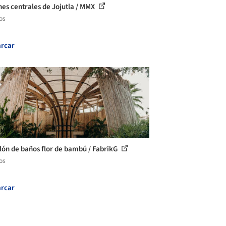
nes centrales de Jojutla / MMX
os
rcar
lón de baños flor de bambú / FabrikG
os
rcar