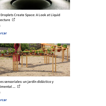
Droplets Create Space: A Look at Liquid
tecture
s
rcar
es sensoriales: un jardín didáctico y
imental ...
s
rcar