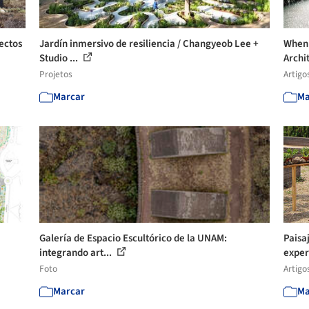
ectos
Jardín inmersivo de resiliencia / Changyeob Lee +
When 
Studio ...
Archi
Projetos
Artigo
Marcar
Ma
Galería de Espacio Escultórico de la UNAM:
Paisaj
integrando art...
exper
Foto
Artigo
Marcar
Ma