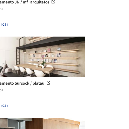
amento JN / mf+arquitetos
os
rcar
amento Sursock / platau
os
rcar