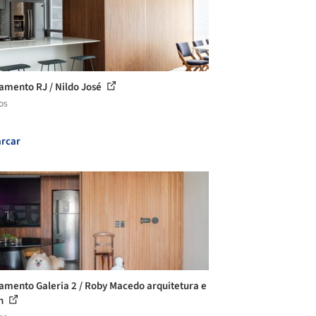
amento RJ / Nildo José
os
rcar
amento Galeria 2 / Roby Macedo arquitetura e
gn