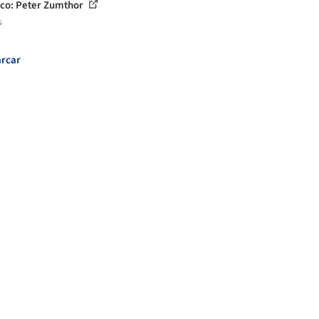
co: Peter Zumthor
s
rcar