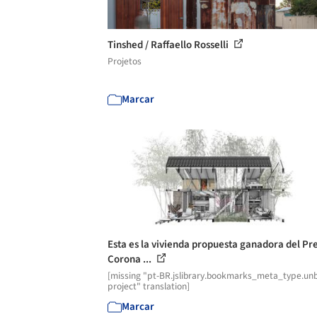
Tinshed / Raffaello Rosselli
Projetos
Marcar
Esta es la vivienda propuesta ganadora del P
Corona ...
[missing "pt-BR.jslibrary.bookmarks_meta_type.unb
project" translation]
Marcar