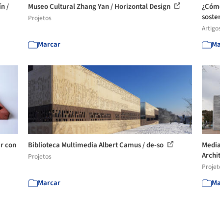
n /
Museo Cultural Zhang Yan / Horizontal Design
¿Cómo
sosten
Projetos
Artigo
Marcar
Ma
r con
Biblioteca Multimedia Albert Camus / de-so
Media
Archi
Projetos
Projet
Marcar
Ma