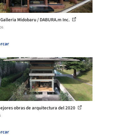
 Galleria Midobaru / DABURA.m Inc.
os
rcar
ejores obras de arquitectura del 2020
s
rcar