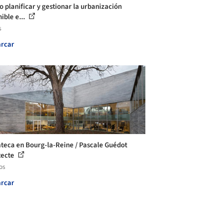
 planificar y gestionar la urbanización
ible e...
s
rcar
teca en Bourg-la-Reine / Pascale Guédot
tecte
os
rcar