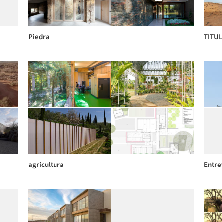
Piedra
TITUL
agricultura
Entre