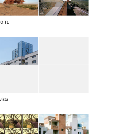
O T1
vista