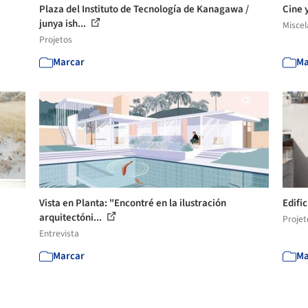
Plaza del Instituto de Tecnología de Kanagawa /
Cine 
junya ish...
Misce
Projetos
Marcar
Ma
Vista en Planta: "Encontré en la ilustración
Edifi
arquitectóni...
Projet
Entrevista
Marcar
Ma