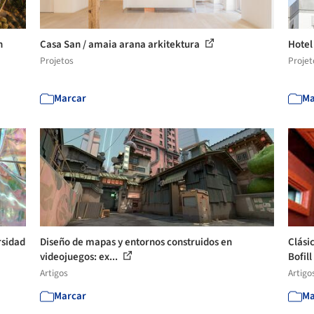
n
Casa San / amaia arana arkitektura
Hotel
Projetos
Projet
Marcar
Ma
rsidad
Diseño de mapas y entornos construidos en
Clási
videojuegos: ex...
Bofill
Artigos
Artigo
Marcar
Ma