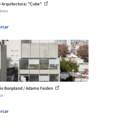
y Arquitectura: "Cube"
láneo
rcar
cio Bonpland / Adamo Faiden
os
rcar