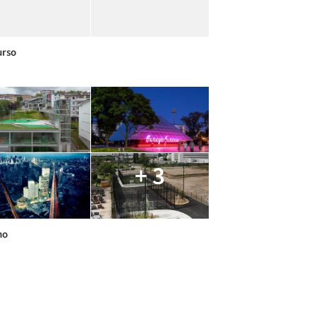
urso
+ 3
no