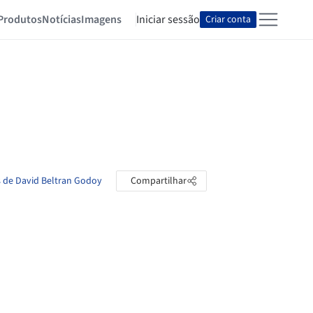
Produtos
Notícias
Imagens
Iniciar sessão
Criar conta
s de David Beltran Godoy
Compartilhar