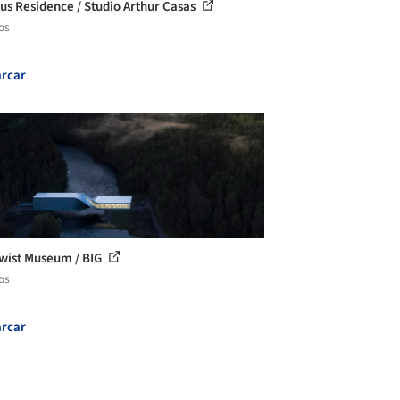
us Residence / Studio Arthur Casas
os
rcar
wist Museum / BIG
os
rcar