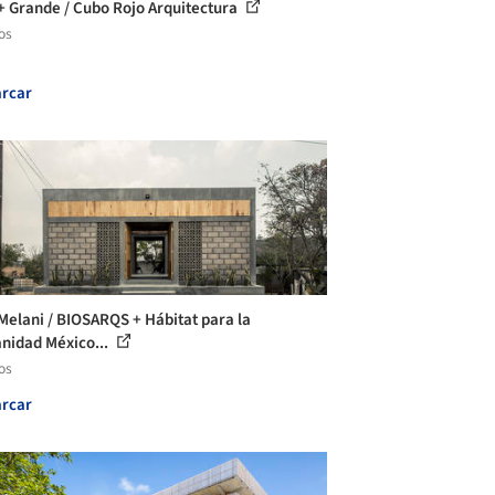
+ Grande / Cubo Rojo Arquitectura
os
rcar
Melani / BIOSARQS + Hábitat para la
idad México...
os
rcar