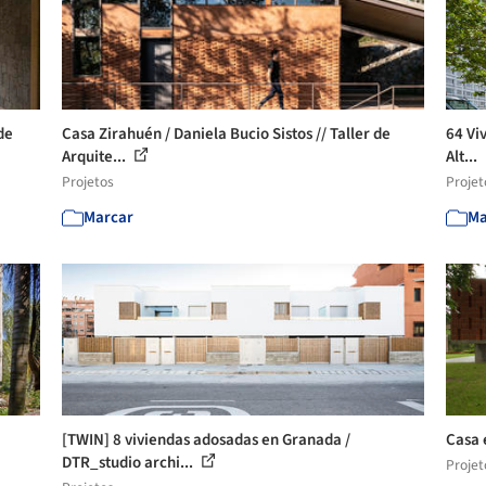
de
Casa Zirahuén / Daniela Bucio Sistos // Taller de
64 Vi
Arquite...
Alt...
Projetos
Projet
Marcar
Ma
[TWIN] 8 viviendas adosadas en Granada /
Casa 
DTR_studio archi...
Projet