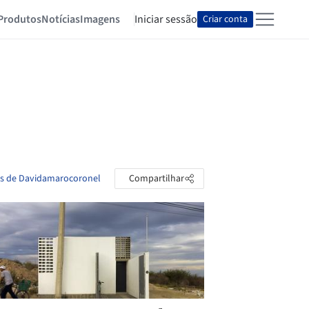
Produtos
Notícias
Imagens
Iniciar sessão
Criar conta
as de Davidamarocoronel
Compartilhar