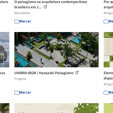
uturo
O paisagismo na arquitetura contemporânea
Por q
brasileira em 1...
arqui
Misceláneo
Artigo
Marcar
Ma
icos
UNIBRA IBGM / Hanazaki Paisagismo
Eleme
dispos
Projetos
Artigo
Marcar
Ma