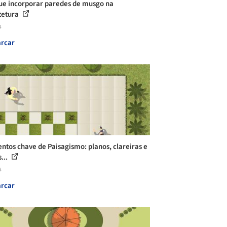
ue incorporar paredes de musgo na
tetura
s
rcar
ntos chave de Paisagismo: planos, clareiras e
...
s
rcar