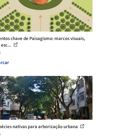
ntos chave de Paisagismo: marcos visuais,
 esc...
s
rcar
pécies nativas para arborização urbana
s