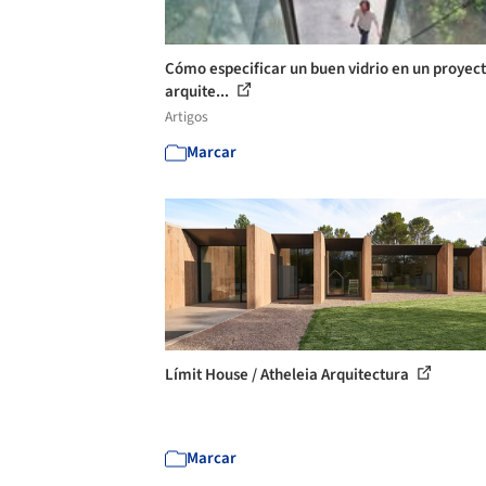
Cómo especificar un buen vidrio en un proyec
arquite...
Artigos
Marcar
Límit House / Atheleia Arquitectura
Marcar