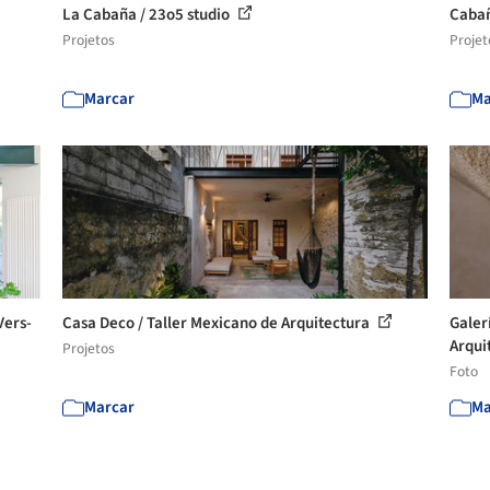
La Cabaña / 23o5 studio
Cabañ
Projetos
Projet
Marcar
Ma
Vers-
Casa Deco / Taller Mexicano de Arquitectura
Galer
Arqui
Projetos
Foto
Marcar
Ma