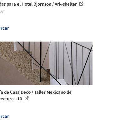
as para el Hotel Bjornson / Ark-shelter
os
rcar
ía de Casa Deco / Taller Mexicano de
tectura - 10
rcar