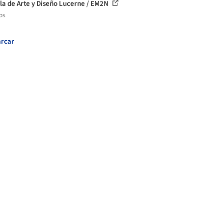
la de Arte y Diseño Lucerne / EM2N
os
rcar