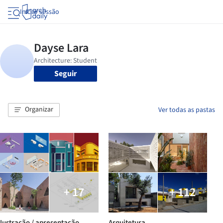
Iniciar sessão
Seguir
Organizar
Ver todas as pastas
+ 17
+ 112
Iustração / apresentação
Arquitetura