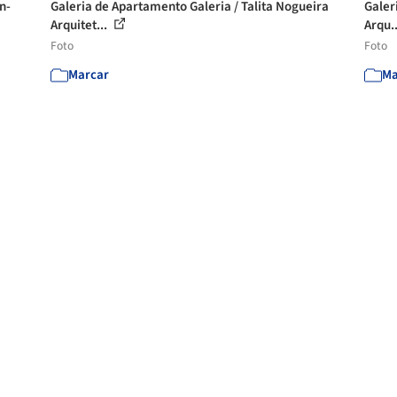
n-
Galeria de Apartamento Galeria / Talita Nogueira
Galer
Arquitet...
Arqu.
Foto
Foto
Marcar
Ma