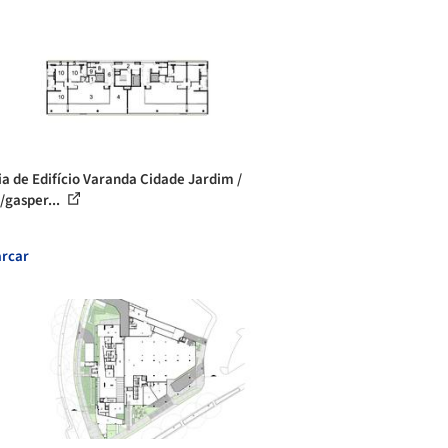
ia de Edifício Varanda Cidade Jardim /
o/gasper...
rcar