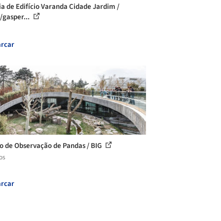
ia de Edifício Varanda Cidade Jardim /
o/gasper...
rcar
o de Observação de Pandas / BIG
os
rcar