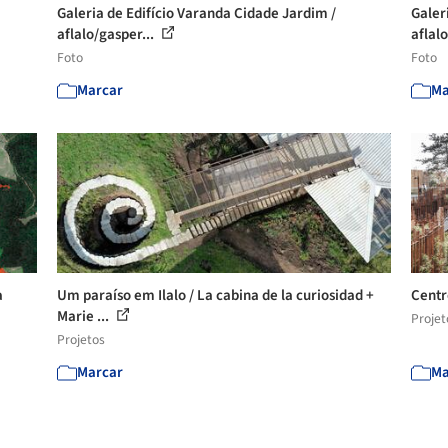
Galeria de Edifício Varanda Cidade Jardim /
Galer
aflalo/gasper...
aflal
Foto
Foto
Marcar
Ma
a
Um paraíso em Ilalo / La cabina de la curiosidad +
Centr
Marie ...
Projet
Projetos
Marcar
Ma