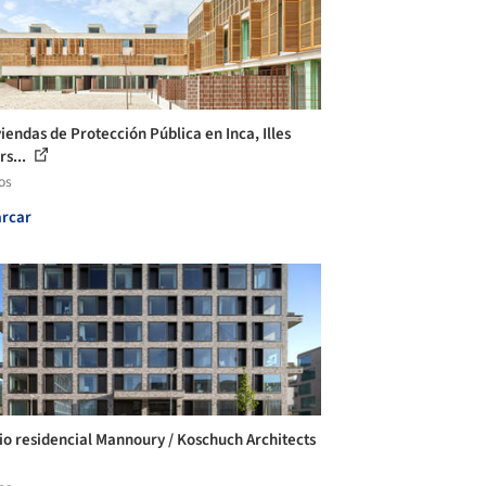
viendas de Protección Pública en Inca, Illes
rs...
os
rcar
cio residencial Mannoury / Koschuch Architects