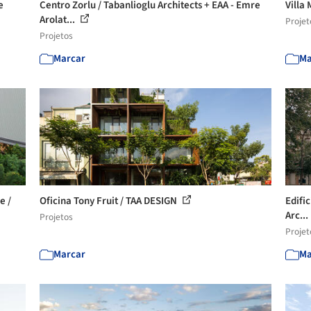
e
Centro Zorlu / Tabanlioglu Architects + EAA - Emre
Villa
Arolat...
Projet
Projetos
Marcar
Ma
e /
Oficina Tony Fruit / TAA DESIGN
Edifi
Arc...
Projetos
Projet
Marcar
Ma