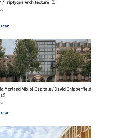
 M / Triptyque Architecture
os
rcar
cio Morland Mixité Capitale / David Chipperfield
os
rcar