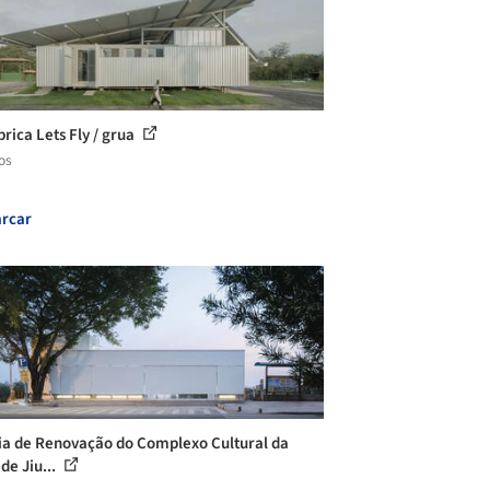
brica Lets Fly / grua
os
rcar
ia de Renovação do Complexo Cultural da
de Jiu...