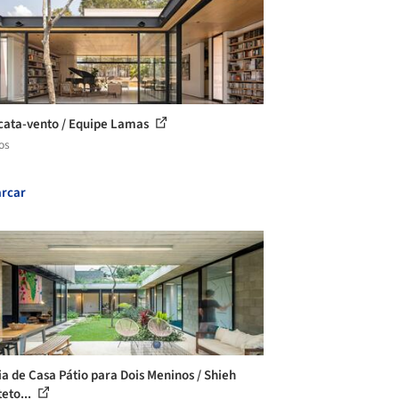
cata-vento / Equipe Lamas
os
rcar
ia de Casa Pátio para Dois Meninos / Shieh
teto...