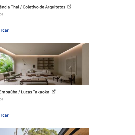
ência Thai / Coletivo de Arquitetos
os
rcar
Embaúba / Lucas Takaoka
os
rcar