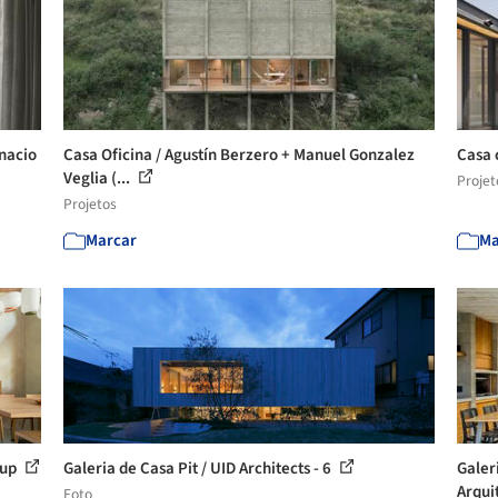
gnacio
Casa Oficina / Agustín Berzero + Manuel Gonzalez
Casa 
Veglia (...
Projet
Projetos
Marcar
Ma
oup
Galeria de Casa Pit / UID Architects - 6
Galer
Arqui
Foto