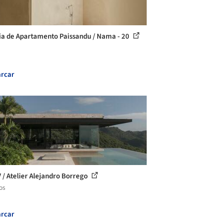
ia de Apartamento Paissandu / Nama - 20
rcar
V / Atelier Alejandro Borrego
os
rcar