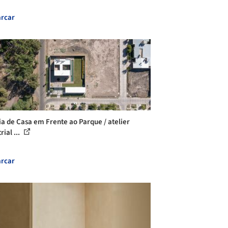
rcar
ia de Casa em Frente ao Parque / atelier
rial ...
rcar