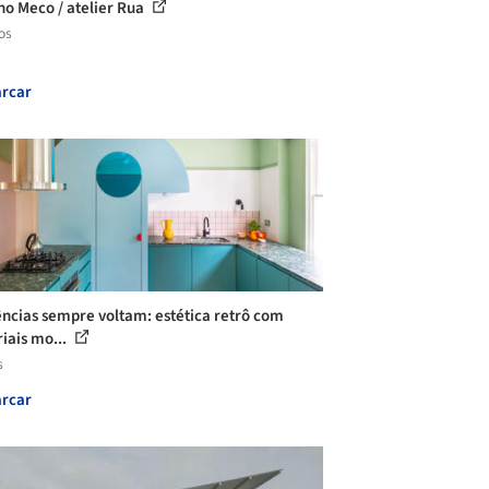
no Meco / atelier Rua
os
rcar
ncias sempre voltam: estética retrô com
iais mo...
s
rcar