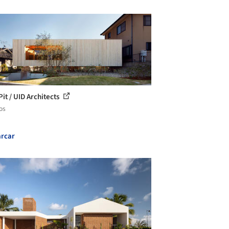
Pit / UID Architects
os
rcar