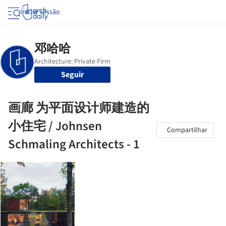
Iniciar sessão
Seguir
画廊 为平面设计师建造的
小住宅 / Johnsen
Compartilhar
Schmaling Architects - 1