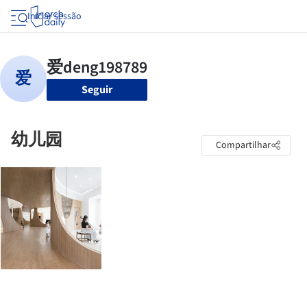
Iniciar sessão
Seguir
幼儿园
Compartilhar