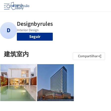
Iniciar sessão
Seguir
建筑室内
Compartilhar