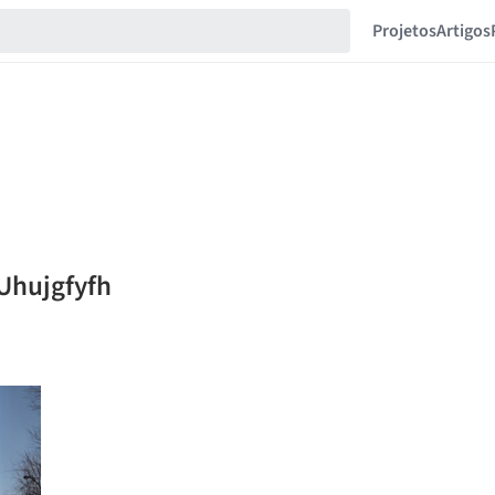
Projetos
Artigos
 Uhujgfyfh