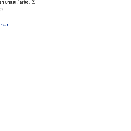
en Ohasu / arbol
os
rcar