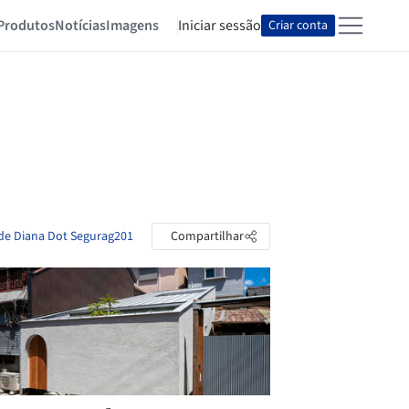
Produtos
Notícias
Imagens
Iniciar sessão
Criar conta
 de Diana Dot Segurag201
Compartilhar