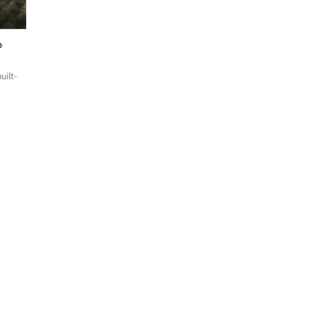
o
uilt-