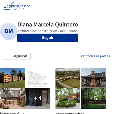
Iniciar sessão
Seguir
Organizar
Ver todas as pastas
+ 4
+ 5
Proyectos Guia
casas campestres