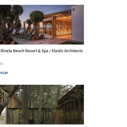
 Rinela Beach Resort & Spa / Elastic Architects
os
rcar