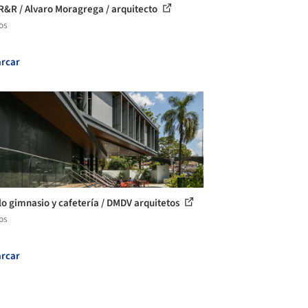
R&R / Alvaro Moragrega / arquitecto
os
rcar
o gimnasio y cafetería / DMDV arquitetos
os
rcar