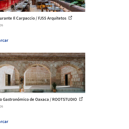
urante Il Carpaccio / FJ55 Arquitetos
os
rcar
o Gastronómico de Oaxaca / ROOTSTUDIO
os
rcar