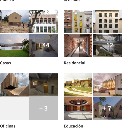
+ 44
+ 12
Casas
Residencial
+ 3
+ 7
Oficinas
Educación