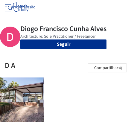
Iniciar sessão
Seguir
D A
Compartilhar