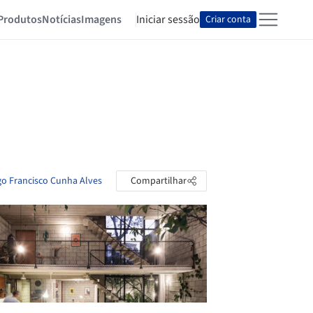
Produtos
Notícias
Imagens
Iniciar sessão
Criar conta
go Francisco Cunha Alves
Compartilhar