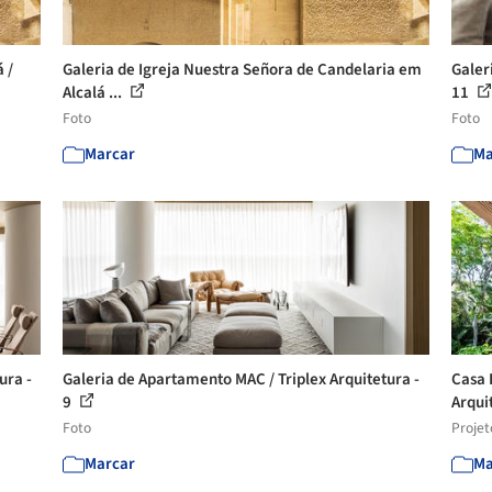
 /
Galeria de Igreja Nuestra Señora de Candelaria em
Galer
Alcalá ...
11
Foto
Foto
Marcar
Ma
ura -
Galeria de Apartamento MAC / Triplex Arquitetura -
Casa 
9
Arqui
Foto
Projet
Marcar
Ma