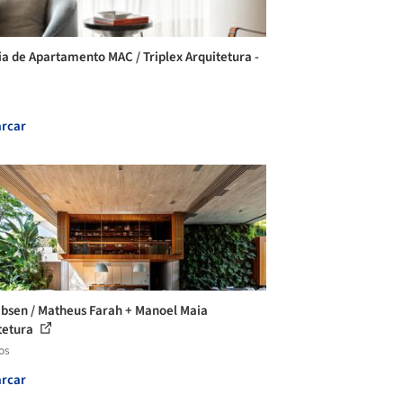
ia de Apartamento MAC / Triplex Arquitetura -
rcar
Ibsen / Matheus Farah + Manoel Maia
tetura
os
rcar