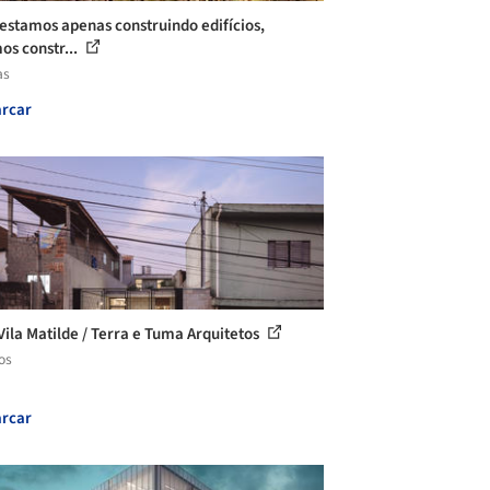
estamos apenas construindo edifícios,
os constr...
as
rcar
Vila Matilde / Terra e Tuma Arquitetos
os
rcar