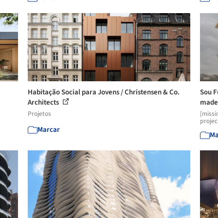
Habitação Social para Jovens / Christensen & Co.
Sou F
Architects
madei
Projetos
[missi
projec
Marcar
Ma