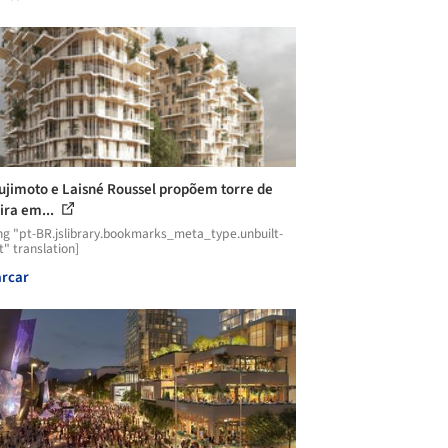
ujimoto e Laisné Roussel propõem torre de
ra em...
ng "pt-BR.jslibrary.bookmarks_meta_type.unbuilt-
t" translation]
rcar