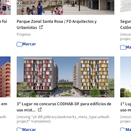
 foi
Parque Zonal Santa Rosa / FD Arquitectos y
Segun
Urbanistas
Colô
Projetos
[missi
projec
Marcar
Ma
o em
3º Lugar no concurso CODHAB-DF para edifícios de
1º Lu
uso mist...
uso mi
uilt-
[missing "pt-BR.jslibrary.bookmarks_meta_type.unbuilt-
[missi
project" translation]
projec
Marcar
Ma