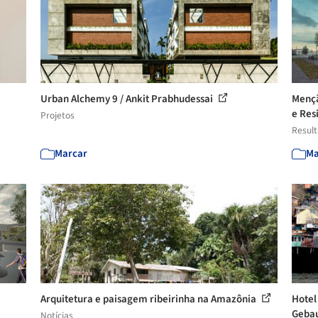
Urban Alchemy 9 / Ankit Prabhudessai
Mençã
e Res
Projetos
Resul
Marcar
Ma
Arquitetura e paisagem ribeirinha na Amazônia
Hotel
Geba
Notícias