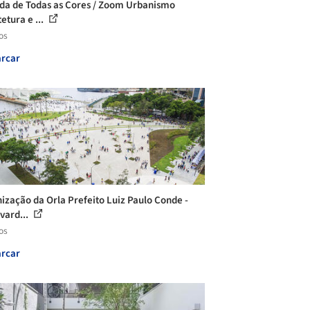
da de Todas as Cores / Zoom Urbanismo
etura e ...
os
rcar
ização da Orla Prefeito Luiz Paulo Conde -
vard...
os
rcar