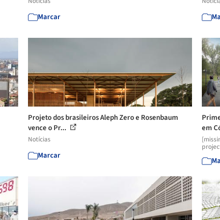
Notícias
Notíci
Marcar
Ma
Projeto dos brasileiros Aleph Zero e Rosenbaum
Prime
vence o Pr...
em C
Notícias
[missi
projec
Marcar
Ma