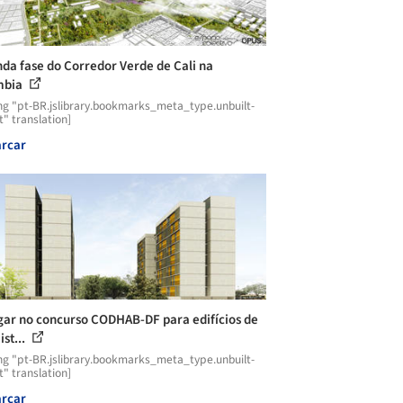
da fase do Corredor Verde de Cali na
mbia
ng "pt-BR.jslibrary.bookmarks_meta_type.unbuilt-
t" translation]
rcar
gar no concurso CODHAB-DF para edifícios de
st...
ng "pt-BR.jslibrary.bookmarks_meta_type.unbuilt-
t" translation]
rcar