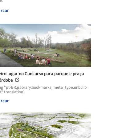
as
rcar
iro lugar no Concurso para parque e praça
órdoba
ng "pt-BR.jslibrary.bookmarks_meta_type.unbuilt-
t" translation]
rcar