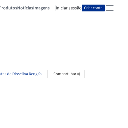
Produtos
Notícias
Imagens
Iniciar sessão
Criar conta
stas de Dioselina Rengifo
Compartilhar