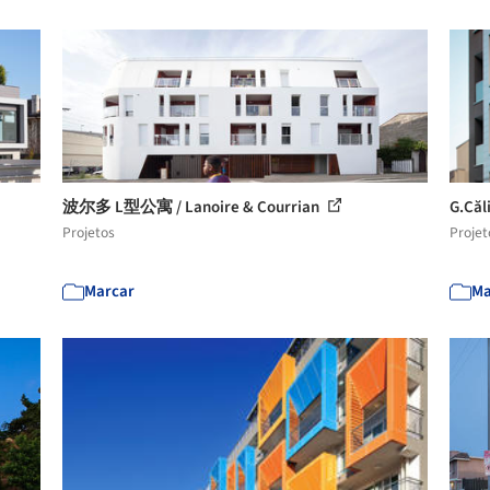
波尔多 L型公寓 / Lanoire & Courrian
G.Căl
Projetos
Projet
Marcar
Ma