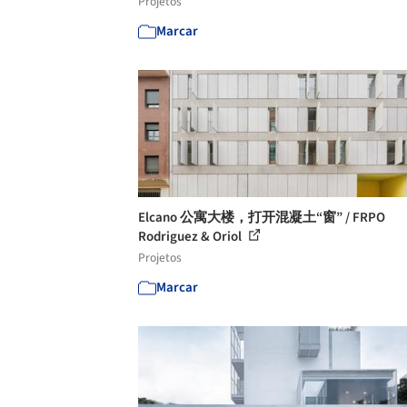
Projetos
Marcar
Elcano 公寓大楼，打开混凝土“窗” / FRPO
Rodriguez & Oriol
Projetos
Marcar