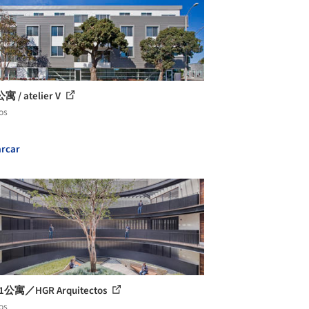
 / atelier V
os
rcar
1公寓／HGR Arquitectos
os