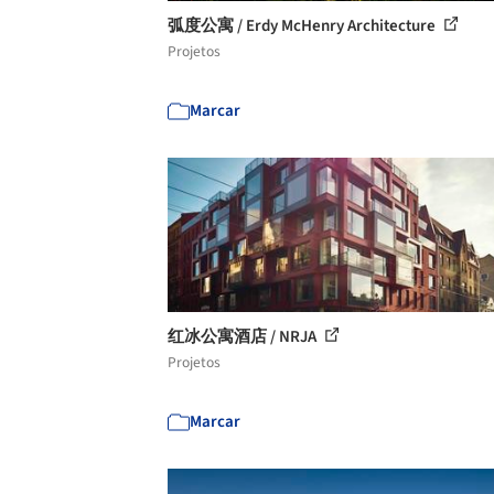
弧度公寓 / Erdy McHenry Architecture
Projetos
Marcar
红冰公寓酒店 / NRJA
Projetos
Marcar