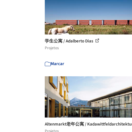
学生公寓 / Adalberto Dias
Projetos
Marcar
Altenmarkt老年公寓 / Kadawittfeldarchitektu
Projetos