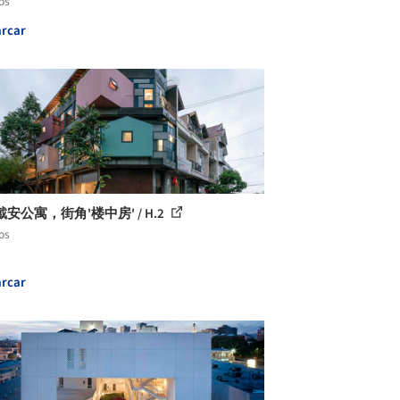
os
rcar
安公寓，街角'楼中房' / H.2
os
rcar