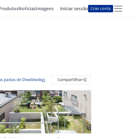
Produtos
Notícias
Imagens
Iniciar sessão
Criar conta
 as pastas de Dlwddwxbgj
Compartilhar