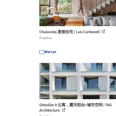
Chulavista 度假住宅 / Luis Carbonell
Projetos
Marcar
Ostasilor 8 公寓，露天阳台=城市空间 / TAG
Architecture