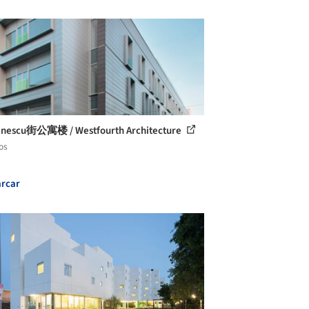
inescu街公寓楼 / Westfourth Architecture
os
rcar