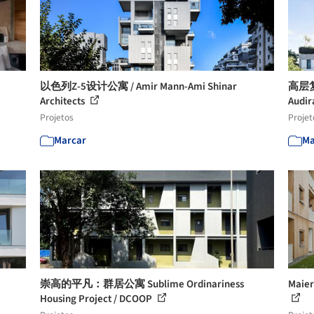
以色列Z-5设计公寓 / Amir Mann-Ami Shinar
高层复式
Architects
Audir
Projetos
Projet
Marcar
Ma
崇高的平凡：群居公寓 Sublime Ordinariness
Mai
Housing Project / DCOOP