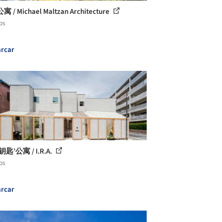
/ Michael Maltzan Architecture
os
rcar
匙’公寓 / I.R.A.
os
rcar