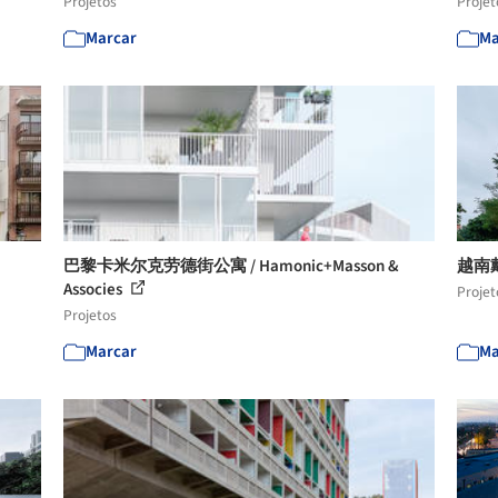
Projetos
Projet
Marcar
Ma
巴黎卡米尔克劳德街公寓 / Hamonic+Masson &
越南戴
Associes
Projet
Projetos
Marcar
Ma