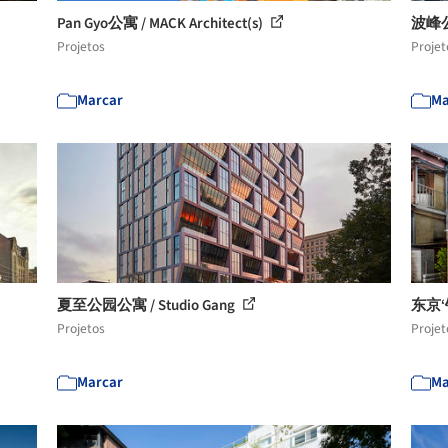
Pan Gyo公寓 / MACK Architect(s)
波峰公寓 
Projetos
Projet
Marcar
Ma
夏至公园公寓 / Studio Gang
东京‘钥
Projetos
Projet
Marcar
Ma