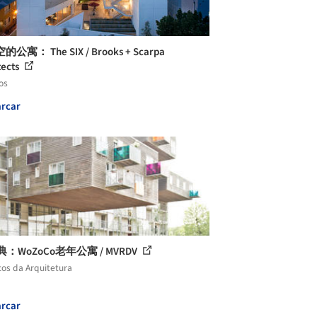
公寓： The SIX / Brooks + Scarpa
tects
os
rcar
典：WoZoCo老年公寓 / MVRDV
cos da Arquitetura
rcar