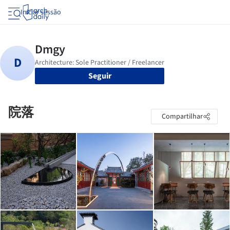
Iniciar sessão
Seguir
院落
Compartilhar