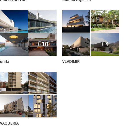
+ 10
+ 4
unifa
VLADIMIR
VAQUERIA