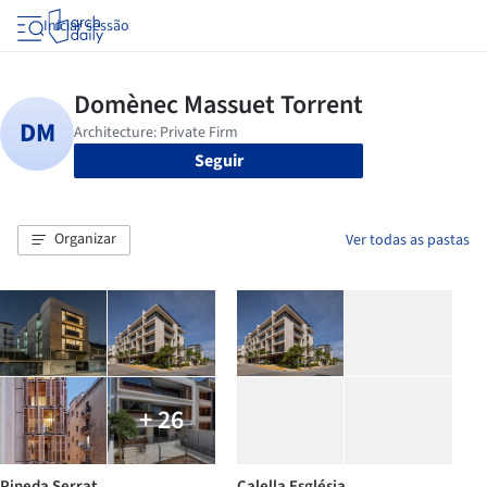
Iniciar sessão
Seguir
Organizar
Ver todas as pastas
+ 26
Pineda Serrat
Calella Església