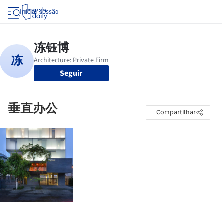
Iniciar sessão
Seguir
垂直办公
Compartilhar