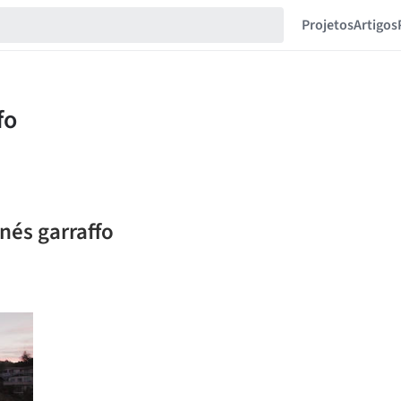
Projetos
Artigos
inés garraffo