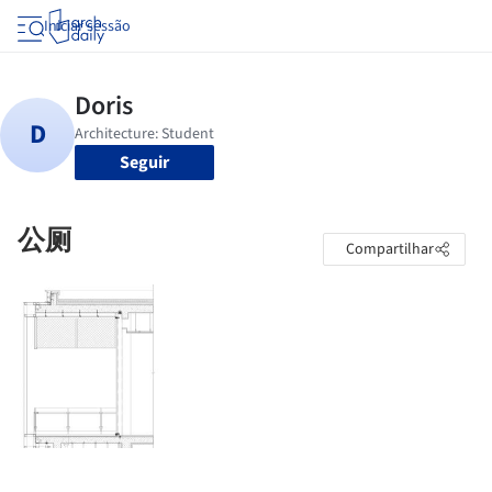
Iniciar sessão
Seguir
公厕
Compartilhar