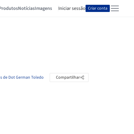
Produtos
Notícias
Imagens
Iniciar sessão
Criar conta
tas de Dot German Toledo
Compartilhar