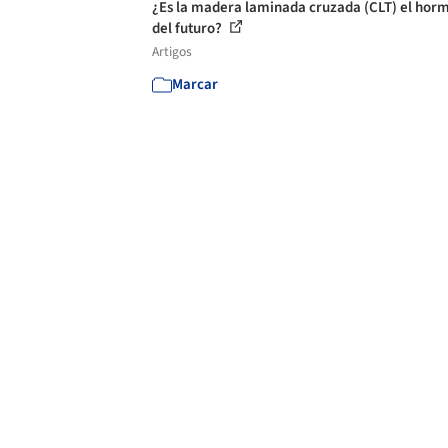
¿Es la madera laminada cruzada (CLT) el hor
del futuro?
Artigos
Marcar